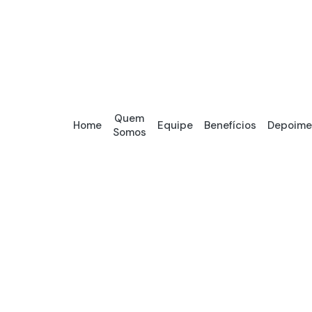
Quem
Home
Equipe
Benefícios
Depoime
Somos