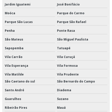
Manutenção de elevadores rj
Jardim Iguatemi
José Bonifácio
Manutenção de elevadores são paulo
Moóca
Parque do Carmo
Parque São Lucas
Parque São Rafael
Manutenção de elevadores serviço
Penha
Ponte Rasa
Manutenção dos elevadores
São Mateus
São Miguel Paulista
Manutenção e conservação de elevadores
Sapopemba
Tatuapé
Manutenção elevadores valor
Vila Carrão
Vila Curuçá
Manutenção em elevador contrato
Vila Esperança
Vila Formosa
Vila Matilde
Vila Prudente
Manutenção mecânica de elevadores
São Caetano do sul
São Bernardo do Campo
Manutenção preditiva elevadores
Santo André
Diadema
Manutenção preventiva e corretiva de elevadores
Guarulhos
Suzano
Ribeirão Pires
Mauá
Manutenção preventiva em elevadores