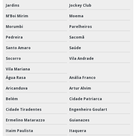
Jardins
Jockey Club
Manutenção de elevador social
M'Boi Mirim
Moema
Manutenção de elevadores de carga
Morumbi
Parelheiros
Manutenção de elevadores de carga sp
Pedreira
Sacomã
Manutenção de elevadores em sp
Santo Amaro
Saúde
Manutenção de elevadores empresas
Socorro
Vila Andrade
Vila Mariana
Manutenção de elevadores industriais
Água Rasa
Anália Franco
Manutenção de elevadores industriais sp
Aricanduva
Artur Alvim
Manutenção de elevadores periodicidade
Belém
Cidade Patriarca
Cidade Tiradentes
Engenheiro Goulart
Manutenção de elevadores preço
Ermelino Matarazzo
Guianazes
Manutenção de elevadores prediais
Itaim Paulista
Itaquera