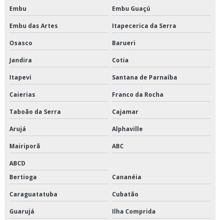
Embu
Embu Guaçú
Modernização de cabines de elevadores
Embu das Artes
Itapecerica da Serra
Modernização de elevadores
Osasco
Barueri
Modernização de elevadores preço
Jandira
Cotia
Modernização dos elevadores
Itapevi
Santana de Parnaíba
Caierias
Franco da Rocha
Modernização técnica de elevador
Taboão da Serra
Cajamar
Modernizar elevadores
Arujá
Alphaville
Montagem e manutenção de elevadores
Mairiporã
ABC
Onde comprar peças de elevadores
ABCD
Bertioga
Cananéia
Orçamento para instalação de elevadores
Caraguatatuba
Cubatão
Orçamento para manutenção em elevadores
Guarujá
Ilha Comprida