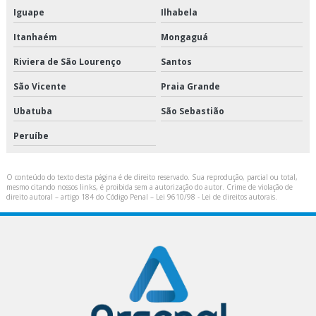
Peças de elevadores
Iguape
Ilhabela
Peças de reposição para elevadores
Itanhaém
Mongaguá
Riviera de São Lourenço
Santos
Plano de manutenção de elevadores
São Vicente
Praia Grande
Preço de peças de elevadores
Ubatuba
São Sebastião
Quanto custa modernização de elevadores
Peruíbe
Redesign de elevadores
O conteúdo do texto desta página é de direito reservado. Sua reprodução, parcial ou total,
mesmo citando nossos links, é proibida sem a autorização do autor. Crime de violação de
Reforma de cabine elevador
direito autoral – artigo 184 do Código Penal –
Lei 9610/98 - Lei de direitos autorais
.
Reforma de elevadores
Relatório de inspeção anual dos elevadores
Reparação de elevadores
Restauração de elevador