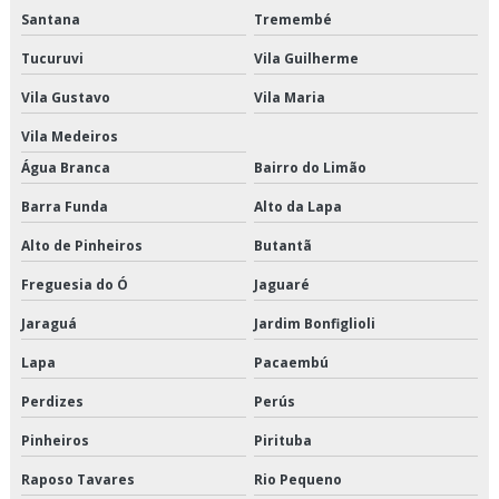
Especialista em instalação e conserto de elevadores
Santana
Tremembé
Tucuruvi
Vila Guilherme
Fabricantes de elevadores em sp
Vila Gustavo
Vila Maria
Fornecedores de elevadores
Vila Medeiros
Inspeção anual de elevadores
Água Branca
Bairro do Limão
Inspeção de elevadores
Barra Funda
Alto da Lapa
Alto de Pinheiros
Butantã
Inspeção de elevadores periodicidade
Freguesia do Ó
Jaguaré
Inspeção e manutenção de elevadores
Jaraguá
Jardim Bonfiglioli
Inspeção em elevadores de carga
Lapa
Pacaembú
Inspeção periódica de elevadores
Perdizes
Perús
Pinheiros
Pirituba
Instalação de elevador acessibilidade
Raposo Tavares
Rio Pequeno
Instalação de elevadores em edifícios