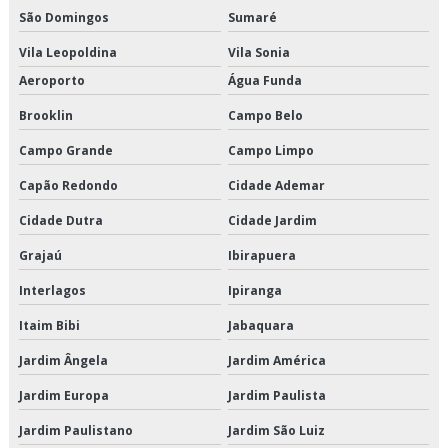
São Domingos
Sumaré
Instalação de elevadores em prédios antigos
Vila Leopoldina
Vila Sonia
Aeroporto
Água Funda
Instalação de elevadores em sp
Brooklin
Campo Belo
Instalação de elevadores preço
Campo Grande
Campo Limpo
Instalação de elevadores prediais
Capão Redondo
Cidade Ademar
Legislação elevadores sp
Cidade Dutra
Cidade Jardim
Legislação para elevadores
Grajaú
Ibirapuera
Interlagos
Ipiranga
Limpeza de elevadores
Itaim Bibi
Jabaquara
Loja de peças de elevadores
Jardim Ângela
Jardim América
Manutenção corretiva em elevadores
Jardim Europa
Jardim Paulista
Manutenção de elevador
Jardim Paulistano
Jardim São Luiz