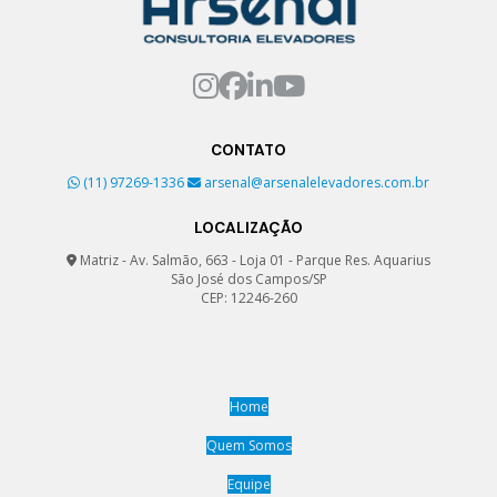
Soluções em elevadores
Consultoria e suporte para elevadores
Consultoria especializada em manutenção de elevadores
CONTATO
Consultoria para manutenção de elevadores
(11) 97269-1336
arsenal@arsenalelevadores.com.br
LOCALIZAÇÃO
Consultoria para manutenção preventiva de elevadores
Matriz - Av. Salmão, 663 - Loja 01 - Parque Res. Aquarius
Consultoria para serviços de elevadores
São José dos Campos/SP
CEP: 12246-260
Consultoria profissional em elevadores
Consultoria técnica para síndicos sobre elevadores
Home
Contratos de manutenção de elevadores
Quem Somos
Emissão de laudo técnico de elevador
Equipe