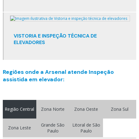
Empresa de conservação de elevadores
Empresa de elevadores de carga
Empresa de elevadores em são paulo
VISTORIA E INSPEÇÃO TÉCNICA DE
ELEVADORES
Empresa de elevadores no rio de janeiro
Empresa de manutenção de elevadores em sp
Empresa especializada em elevadores
Regiões onde a Arsenal atende Inspeção
assistida em elevador:
Empresa especializada em manutenção de elevadores
Empresa que conserta elevador
Empresas de elevadores em sp
Região Central
Zona Norte
Zona Oeste
Zona Sul
Empresas de inspeção de elevadores
Grande São
Litoral de São
Zona Leste
Paulo
Paulo
Empresas de manutenção de elevadores