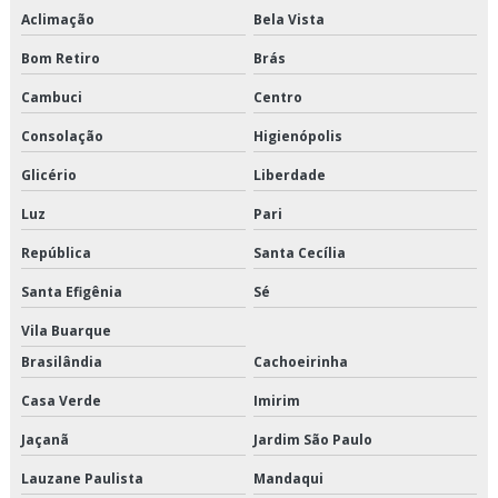
Aclimação
Bela Vista
Empresas de manutenção de elevadores rio de janeiro
Bom Retiro
Brás
Empresas de modernização de elevadores
Cambuci
Centro
Empresas de peças de elevadores
Consolação
Higienópolis
Glicério
Liberdade
Empresas de reforma de elevadores
Luz
Pari
Empresas de reparação de elevadores
República
Santa Cecília
Empresas elevadores
Santa Efigênia
Sé
Empresas fabricantes de elevadores em são paulo
Vila Buarque
Brasilândia
Cachoeirinha
Empresas que fazem manutenção de elevadores
Casa Verde
Imirim
Empresas que trabalham com manutenção de elevadores
Jaçanã
Jardim São Paulo
Especialista em elevadores
Lauzane Paulista
Mandaqui