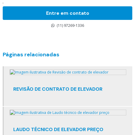
Custo manutenção elevador residencial
Entre em contato
Custo mensal manutenção elevadores
(11) 97269-1336
Elevador comercial preço
Elevadores em condomínios
Páginas relacionadas
Elevadores especiais
Elevadores inteligentes
Elevadores manutenção preventiva
REVISÃO DE CONTRATO DE ELEVADOR
Elevadores para construção civil
Embelezamento de cabine de elevador
Embelezamento de elevadores
LAUDO TÉCNICO DE ELEVADOR PREÇO