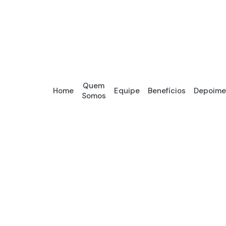
Quem
Home
Equipe
Benefícios
Depoime
Somos