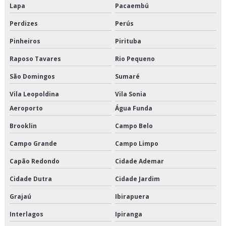
Lapa
Pacaembú
Instalação de elevadores em edifícios
Perdizes
Perús
Instalação de elevadores em prédios antigos
Pinheiros
Pirituba
Raposo Tavares
Rio Pequeno
Instalação de elevadores em sp
São Domingos
Sumaré
Instalação de elevadores preço
Vila Leopoldina
Vila Sonia
Instalação de elevadores prediais
Aeroporto
Água Funda
Brooklin
Campo Belo
Legislação elevadores sp
Campo Grande
Campo Limpo
Legislação para elevadores
Capão Redondo
Cidade Ademar
Limpeza de elevadores
Cidade Dutra
Cidade Jardim
Loja de peças de elevadores
Grajaú
Ibirapuera
Manutenção corretiva em elevadores
Interlagos
Ipiranga