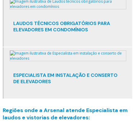
Embelezamento de elevadores
Empresa de conservação de elevadores
LAUDOS TÉCNICOS OBRIGATÓRIOS PARA
Empresa de elevadores de carga
ELEVADORES EM CONDOMÍNIOS
Empresa de elevadores em são paulo
Empresa de elevadores no rio de janeiro
Empresa de manutenção de elevadores em sp
ESPECIALISTA EM INSTALAÇÃO E CONSERTO
Empresa especializada em elevadores
DE ELEVADORES
Empresa especializada em manutenção de elevadores
Empresa que conserta elevador
Regiões onde a Arsenal atende Especialista em
laudos e vistorias de elevadores:
Empresas de elevadores em sp
Empresas de inspeção de elevadores