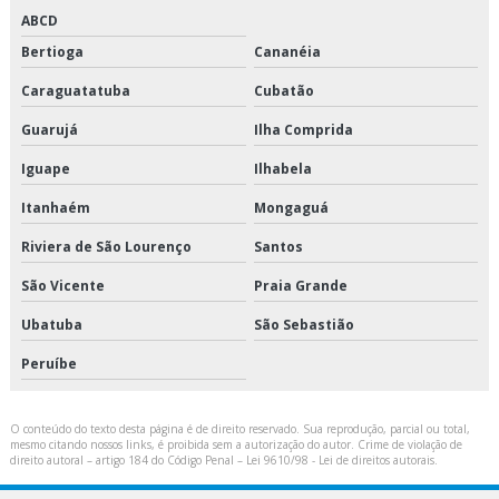
Orçamento para manutenção em elevadores
ABCD
Bertioga
Cananéia
Peças de elevadores
Caraguatatuba
Cubatão
Peças de reposição para elevadores
Guarujá
Ilha Comprida
Plano de manutenção de elevadores
Iguape
Ilhabela
Preço de peças de elevadores
Itanhaém
Mongaguá
Riviera de São Lourenço
Santos
Quanto custa modernização de elevadores
São Vicente
Praia Grande
Redesign de elevadores
Ubatuba
São Sebastião
Reforma de cabine elevador
Peruíbe
Reforma de elevadores
O conteúdo do texto desta página é de direito reservado. Sua reprodução, parcial ou total,
Relatório de inspeção anual dos elevadores
mesmo citando nossos links, é proibida sem a autorização do autor. Crime de violação de
direito autoral – artigo 184 do Código Penal –
Lei 9610/98 - Lei de direitos autorais
.
Reparação de elevadores