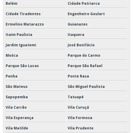
Manutenção de elevadores prediais
Belém
Cidade Patriarca
Manutenção de elevadores rj
Cidade Tiradentes
Engenheiro Goulart
Ermelino Matarazzo
Guianazes
Manutenção de elevadores são paulo
Itaim Paulista
Itaquera
Manutenção de elevadores serviço
Jardim Iguatemi
José Bonifácio
Manutenção dos elevadores
Moóca
Parque do Carmo
Manutenção e conservação de elevadores
Parque São Lucas
Parque São Rafael
Penha
Ponte Rasa
Manutenção elevadores valor
São Mateus
São Miguel Paulista
Manutenção em elevador contrato
Sapopemba
Tatuapé
Manutenção mecânica de elevadores
Vila Carrão
Vila Curuçá
Manutenção preditiva elevadores
Vila Esperança
Vila Formosa
Manutenção preventiva e corretiva de elevadores
Vila Matilde
Vila Prudente