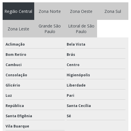
Empresas de manutenção de elevadores
Região Central
Zona Norte
Zona Oeste
Zona Sul
Empresas de manutenção de elevadores rio de janeiro
Grande São
Litoral de São
Zona Leste
Paulo
Paulo
Empresas de modernização de elevadores
Aclimação
Bela Vista
Empresas de peças de elevadores
Bom Retiro
Brás
Empresas de reforma de elevadores
Cambuci
Centro
Empresas de reparação de elevadores
Consolação
Higienópolis
Empresas elevadores
Glicério
Liberdade
Luz
Pari
Empresas fabricantes de elevadores em são paulo
República
Santa Cecília
Empresas que fazem manutenção de elevadores
Santa Efigênia
Sé
Empresas que trabalham com manutenção de elevadores
Vila Buarque