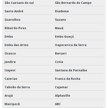
São Caetano do sul
São Bernardo do Campo
Manutenção preventiva em elevadores
Santo André
Diadema
Modernização de cabines de elevadores
Guarulhos
Suzano
Modernização de elevadores
Ribeirão Pires
Mauá
Embu
Embu Guaçú
Modernização de elevadores preço
Embu das Artes
Itapecerica da Serra
Modernização dos elevadores
Osasco
Barueri
Modernização técnica de elevador
Jandira
Cotia
Modernizar elevadores
Itapevi
Santana de Parnaíba
Montagem e manutenção de elevadores
Caierias
Franco da Rocha
Taboão da Serra
Cajamar
Onde comprar peças de elevadores
Arujá
Alphaville
Orçamento para instalação de elevadores
Mairiporã
ABC