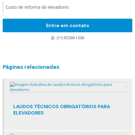
Custo de reforma de elevadores
Custo manutenção elevador residencial
Entre em contato
Custo mensal manutenção elevadores
(11) 97269-1336
Elevador comercial preço
Elevadores em condomínios
Páginas relacionadas
Elevadores especiais
Elevadores inteligentes
Elevadores manutenção preventiva
LAUDOS TÉCNICOS OBRIGATÓRIOS PARA
Elevadores para construção civil
ELEVADORES
Embelezamento de cabine de elevador