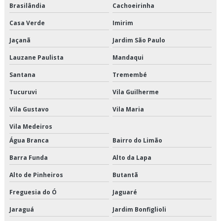
Especialista em elevadores
Brasilândia
Cachoeirinha
Casa Verde
Imirim
Especialista em instalação e conserto de elevadores
Jaçanã
Jardim São Paulo
Fabricantes de elevadores em sp
Lauzane Paulista
Mandaqui
Fornecedores de elevadores
Santana
Tremembé
Inspeção anual de elevadores
Tucuruvi
Vila Guilherme
Vila Gustavo
Vila Maria
Inspeção de elevadores
Vila Medeiros
Inspeção de elevadores periodicidade
Água Branca
Bairro do Limão
Inspeção e manutenção de elevadores
Barra Funda
Alto da Lapa
Alto de Pinheiros
Butantã
Inspeção em elevadores de carga
Freguesia do Ó
Jaguaré
Inspeção periódica de elevadores
Jaraguá
Jardim Bonfiglioli
Instalação de elevador acessibilidade