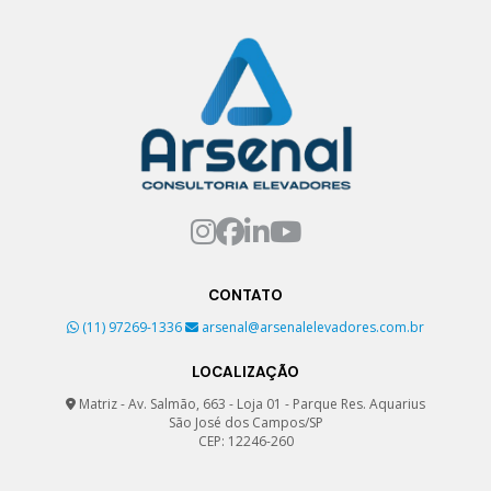
Restauração de elevador
Soluções em elevadores
Consultoria e suporte para elevadores
Consultoria especializada em manutenção de elevadores
Consultoria para manutenção de elevadores
Consultoria para manutenção preventiva de elevadores
CONTATO
Consultoria para serviços de elevadores
(11) 97269-1336
arsenal@arsenalelevadores.com.br
Consultoria profissional em elevadores
LOCALIZAÇÃO
Matriz - Av. Salmão, 663 - Loja 01 - Parque Res. Aquarius
Consultoria técnica para síndicos sobre elevadores
São José dos Campos/SP
CEP: 12246-260
Contratos de manutenção de elevadores