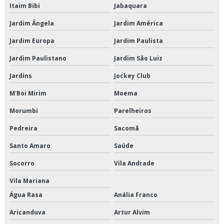
Itaim Bibi
Jabaquara
Manutenção de elevador
Jardim Ângela
Jardim América
Manutenção de elevador social
Jardim Europa
Jardim Paulista
Manutenção de elevadores de carga
Jardim Paulistano
Jardim São Luiz
Manutenção de elevadores de carga sp
Jardins
Jockey Club
M'Boi Mirim
Moema
Manutenção de elevadores em sp
Morumbi
Parelheiros
Manutenção de elevadores empresas
Pedreira
Sacomã
Manutenção de elevadores industriais
Santo Amaro
Saúde
Manutenção de elevadores industriais sp
Socorro
Vila Andrade
Vila Mariana
Manutenção de elevadores periodicidade
Água Rasa
Anália Franco
Manutenção de elevadores preço
Aricanduva
Artur Alvim